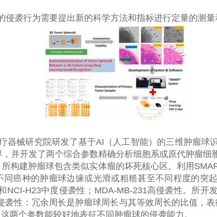
的侵袭行为需要提出新的科学方法和指标进行定量的测量
疗器械研究院研发了基于
AI
（人工智能）的三维肿瘤球
界，并开发了两个综合参数精确分析细胞系或原代肿瘤细
，所构建肿瘤球包含类似实体瘤的坏死核心区。利用
SMA
不同癌种的肿瘤球边缘或光滑或粗糙甚至不同程度的突
和
NCI-H23
中度侵袭性；
MDA-MB-231
高侵袭性。所开
侵袭性：冗余周长是肿瘤球周长与其等效周长的比值，表
。这两个参数能较好地表征不同肿瘤球的侵袭能力。