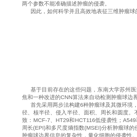
两个参数不能准确描述肿瘤的侵袭。
因此，如何科学并且高效地表征三维肿瘤球
基于目前存在的这些问题，东南大学苏州医
焦和一种改进的
CNN
算法来自动检测肿瘤球边
首先采用两步法构建
6
种肿瘤球及其微环境
径、核半径、侵入半径、面积、周长和圆度。
致：
MCF-7
、
HT29
和
HCT116
低侵袭性；
A549
周长
(EPI)
和多尺度熵指数
(MSEI)
分析肿瘤球的
肿瘤球边界信息的复杂性，量化细胞的侵袭性