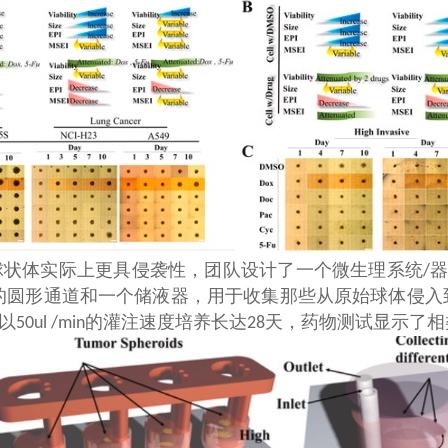
球状体实际上更具侵袭性，团队设计了一个微生理系统
/
的圆形通道和一个储液器，用于收集那些从原始球体侵入
以
的灌注速度培养长达
天，药物测试显示了相
50ul /min
28