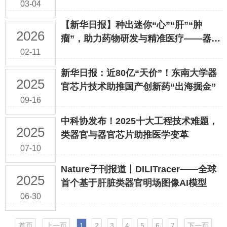
03-04
【新华日报】种出迷你“心”“肝”“肿
2026
瘤”，助力药物研发与精准医疗——器官
芯片，守护人类健康的新选项
02-11
新华日报：近80亿“天价”！东南大学器
2025
官芯片技术助推国产创新药“出海掘金”
09-16
中科协发布！2025十大工程技术难题，
2025
类器官与器官芯片助推医学变革
07-10
Nature子刊报道丨DILITracer——全球
2025
首个基于肝脏类器官明场图像AI模型
06-30
首页
上一页
1
2
3
4
5
6
7
下一页